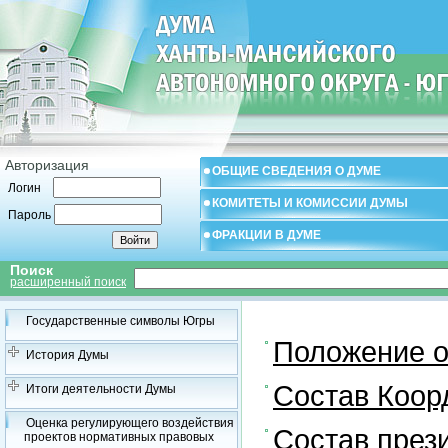
Авторизация
ОБЩИЕ СВЕДЕНИЯ О ДУМЕ
Логин
КОМИТЕТЫ И КОМИССИИ ДУМЫ
Пароль
ФРАКЦИИ В ДУМЕ
Поиск
расширенный поиск
Государственные символы Югры
Положение о
История Думы
Состав Коор
Итоги деятельности Думы
Оценка регулирующего воздействия
Состав през
проектов нормативных правовых