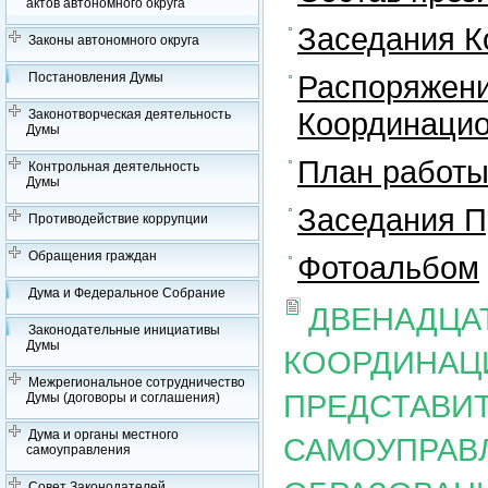
актов автономного округа
Заседания К
Законы автономного округа
Распоряжени
Постановления Думы
Координацио
Законотворческая деятельность
Думы
План работы
Контрольная деятельность
Думы
Заседания П
Противодействие коррупции
Обращения граждан
Фотоальбом
Дума и Федеральное Собрание
ДВЕНАДЦА
Законодательные инициативы
Думы
КООРДИНАЦ
Межрегиональное сотрудничество
ПРЕДСТАВИ
Думы (договоры и соглашения)
Дума и органы местного
САМОУПРАВ
самоуправления
Совет Законодателей