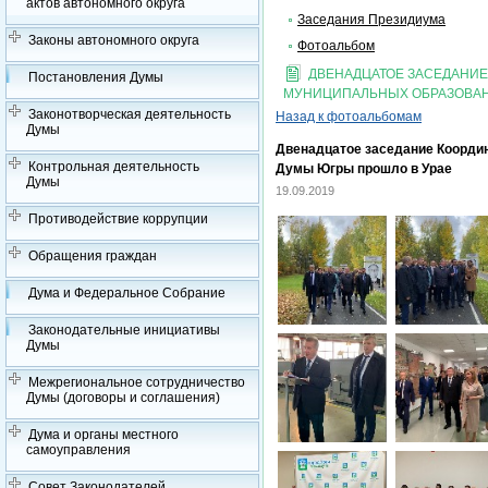
актов автономного округа
Заседания Президиума
Законы автономного округа
Фотоальбом
ДВЕНАДЦАТОЕ ЗАСЕДАНИ
Постановления Думы
МУНИЦИПАЛЬНЫХ ОБРАЗОВАН
Законотворческая деятельность
Назад к фотоальбомам
Думы
Двенадцатое заседание Коорди
Контрольная деятельность
Думы Югры прошло в Урае
Думы
19.09.2019
Противодействие коррупции
Обращения граждан
Дума и Федеральное Собрание
Законодательные инициативы
Думы
Межрегиональное сотрудничество
Думы (договоры и соглашения)
Дума и органы местного
самоуправления
Совет Законодателей