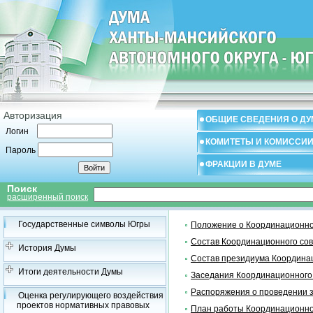
Авторизация
ОБЩИЕ СВЕДЕНИЯ О ДУ
Логин
КОМИТЕТЫ И КОМИССИ
Пароль
ФРАКЦИИ В ДУМЕ
Поиск
расширенный поиск
Государственные символы Югры
Положение о Координационно
Состав Координационного со
История Думы
Состав президиума Координа
Итоги деятельности Думы
Заседания Координационного
Распоряжения о проведении 
Оценка регулирующего воздействия
проектов нормативных правовых
План работы Координационно