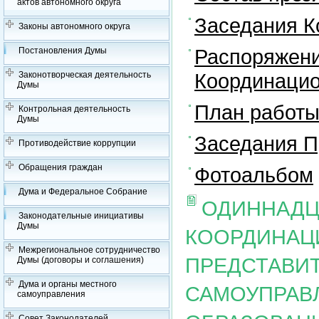
актов автономного округа
Заседания К
Законы автономного округа
Распоряжени
Постановления Думы
Координацио
Законотворческая деятельность
Думы
План работы
Контрольная деятельность
Думы
Заседания П
Противодействие коррупции
Обращения граждан
Фотоальбом
Дума и Федеральное Собрание
ОДИННАДЦ
Законодательные инициативы
Думы
КООРДИНАЦ
Межрегиональное сотрудничество
ПРЕДСТАВИ
Думы (договоры и соглашения)
Дума и органы местного
САМОУПРАВ
самоуправления
Совет Законодателей