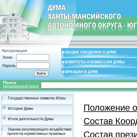
Авторизация
ОБЩИЕ СВЕДЕНИЯ О ДУМЕ
Логин
КОМИТЕТЫ И КОМИССИИ ДУМЫ
Пароль
ФРАКЦИИ В ДУМЕ
Поиск
расширенный поиск
Государственные символы Югры
Положение о
История Думы
Состав Коор
Итоги деятельности Думы
Оценка регулирующего воздействия
Состав през
проектов нормативных правовых