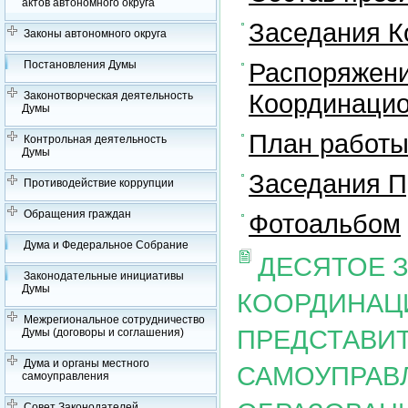
актов автономного округа
Заседания К
Законы автономного округа
Распоряжени
Постановления Думы
Координацио
Законотворческая деятельность
Думы
План работы
Контрольная деятельность
Думы
Заседания П
Противодействие коррупции
Обращения граждан
Фотоальбом
Дума и Федеральное Собрание
ДЕСЯТОЕ 
Законодательные инициативы
Думы
КООРДИНАЦ
Межрегиональное сотрудничество
ПРЕДСТАВИ
Думы (договоры и соглашения)
Дума и органы местного
САМОУПРАВ
самоуправления
Совет Законодателей