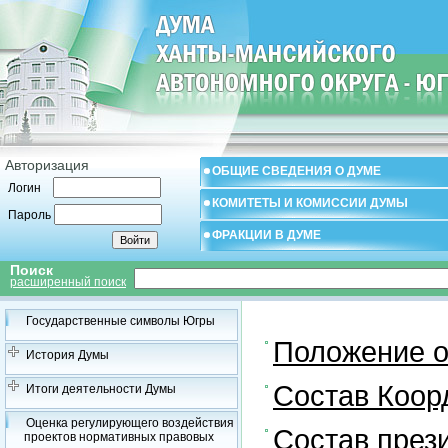
Авторизация
ОБЩИЕ СВЕДЕНИЯ О ДУМЕ
Логин
КОМИТЕТЫ И КОМИССИИ ДУМЫ
Пароль
ФРАКЦИИ В ДУМЕ
Поиск
расширенный поиск
Государственные символы Югры
Положение о
История Думы
Состав Коор
Итоги деятельности Думы
Оценка регулирующего воздействия
Состав през
проектов нормативных правовых