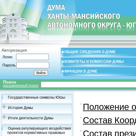
Авторизация
ОБЩИЕ СВЕДЕНИЯ О ДУМЕ
Логин
КОМИТЕТЫ И КОМИССИИ ДУМЫ
Пароль
ФРАКЦИИ В ДУМЕ
Поиск
расширенный поиск
Государственные символы Югры
Положение о
История Думы
Состав Коор
Итоги деятельности Думы
Оценка регулирующего воздействия
Состав през
проектов нормативных правовых