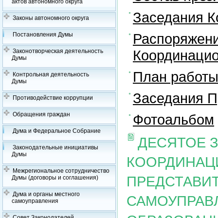
актов автономного округа
Заседания К
Законы автономного округа
Распоряжени
Постановления Думы
Координацио
Законотворческая деятельность
Думы
План работы
Контрольная деятельность
Думы
Заседания П
Противодействие коррупции
Обращения граждан
Фотоальбом
Дума и Федеральное Собрание
ДЕСЯТОЕ 
Законодательные инициативы
Думы
КООРДИНАЦ
Межрегиональное сотрудничество
ПРЕДСТАВИ
Думы (договоры и соглашения)
Дума и органы местного
САМОУПРАВ
самоуправления
Совет Законодателей