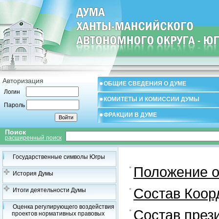
Авторизация
ОБЩИЕ СВЕДЕНИЯ О ДУМЕ
Логин
КОМИТЕТЫ И КОМИССИИ ДУМЫ
Пароль
ФРАКЦИИ В ДУМЕ
Поиск
расширенный поиск
Государственные символы Югры
Положение о
История Думы
Состав Коор
Итоги деятельности Думы
Оценка регулирующего воздействия
Состав през
проектов нормативных правовых