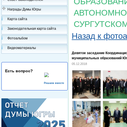
ОБРАЗОВАН
Награды Думы Югры
АВТОНОМНОГ
Карта сайта
СУРГУТСКО
Законодательная карта сайта
Назад к фото
Фотоальбом
Видеоматериалы
Девятое заседание Координацио
муниципальных образований Югр
05.12.2018
Есть вопрос?
Решаем вместе