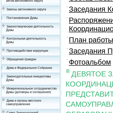
актов автономного округа
Заседания К
Законы автономного округа
Распоряжени
Постановления Думы
Координацио
Законотворческая деятельность
Думы
План работы
Контрольная деятельность
Думы
Заседания П
Противодействие коррупции
Обращения граждан
Фотоальбом
Дума и Федеральное Собрание
ДЕВЯТОЕ 
Законодательные инициативы
Думы
КООРДИНАЦ
Межрегиональное сотрудничество
ПРЕДСТАВИ
Думы (договоры и соглашения)
Дума и органы местного
САМОУПРАВ
самоуправления
Совет Законодателей