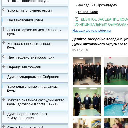
актов автономного округа
Заседания Президиума
Законы автономного округа
Фотоальбом
ДЕВЯТОЕ ЗАСЕДАНИЕ КО
Постановления Думы
МУНИЦИПАЛЬНЫХ ОБРАЗОВАН
Законотворческая деятельность
Назад к фотоальбомам
Думы
Девятое заседание Координаци
Контрольная деятельность
Думы автономного округа состо
Думы
05.12.2018
Противодействие коррупции
Обращения граждан
Дума и Федеральное Собрание
Законодательные инициативы
Думы
Межрегиональное сотрудничество
Думы (договоры и соглашения)
Дума и органы местного
самоуправления
Совет Законодателей