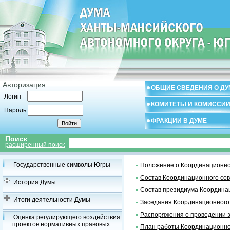
Авторизация
ОБЩИЕ СВЕДЕНИЯ О ДУ
Логин
КОМИТЕТЫ И КОМИССИ
Пароль
ФРАКЦИИ В ДУМЕ
Поиск
расширенный поиск
Государственные символы Югры
Положение о Координационно
Состав Координационного со
История Думы
Состав президиума Координа
Итоги деятельности Думы
Заседания Координационного
Распоряжения о проведении 
Оценка регулирующего воздействия
проектов нормативных правовых
План работы Координационно