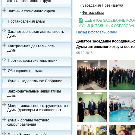
актов автономного округа
Заседания Президиума
Законы автономного округа
Фотоальбом
ДЕВЯТОЕ ЗАСЕДАНИЕ КО
Постановления Думы
МУНИЦИПАЛЬНЫХ ОБРАЗОВАН
Законотворческая деятельность
Назад к фотоальбомам
Думы
Девятое заседание Координаци
Контрольная деятельность
Думы автономного округа состо
Думы
05.12.2018
Противодействие коррупции
Обращения граждан
Дума и Федеральное Собрание
Законодательные инициативы
Думы
Межрегиональное сотрудничество
Думы (договоры и соглашения)
Дума и органы местного
самоуправления
Совет Законодателей