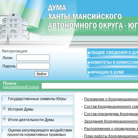
Авторизация
ОБЩИЕ СВЕДЕНИЯ О ДУ
Логин
КОМИТЕТЫ И КОМИССИ
Пароль
ФРАКЦИИ В ДУМЕ
Поиск
расширенный поиск
Государственные символы Югры
Положение о Координационно
Состав Координационного со
История Думы
Состав президиума Координа
Итоги деятельности Думы
Заседания Координационного
Распоряжения о проведении 
Оценка регулирующего воздействия
проектов нормативных правовых
План работы Координационно