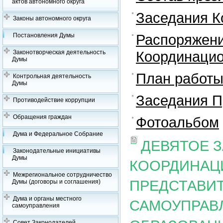
актов автономного округа
Заседания К
Законы автономного округа
Распоряжени
Постановления Думы
Координацио
Законотворческая деятельность
Думы
План работы
Контрольная деятельность
Думы
Заседания П
Противодействие коррупции
Обращения граждан
Фотоальбом
Дума и Федеральное Собрание
ДЕВЯТОЕ 
Законодательные инициативы
Думы
КООРДИНАЦ
Межрегиональное сотрудничество
ПРЕДСТАВИ
Думы (договоры и соглашения)
Дума и органы местного
САМОУПРАВ
самоуправления
Совет Законодателей