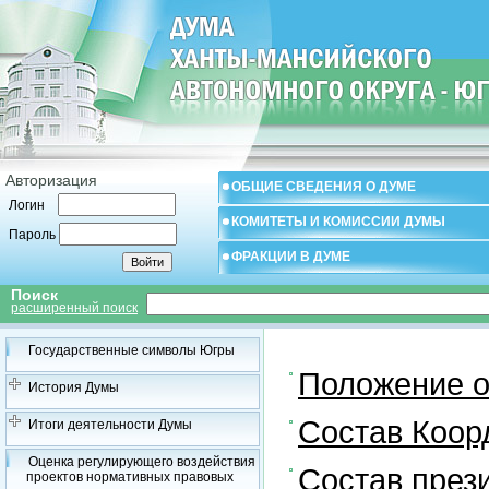
Авторизация
ОБЩИЕ СВЕДЕНИЯ О ДУМЕ
Логин
КОМИТЕТЫ И КОМИССИИ ДУМЫ
Пароль
ФРАКЦИИ В ДУМЕ
Поиск
расширенный поиск
Государственные символы Югры
Положение о
История Думы
Состав Коор
Итоги деятельности Думы
Оценка регулирующего воздействия
Состав през
проектов нормативных правовых