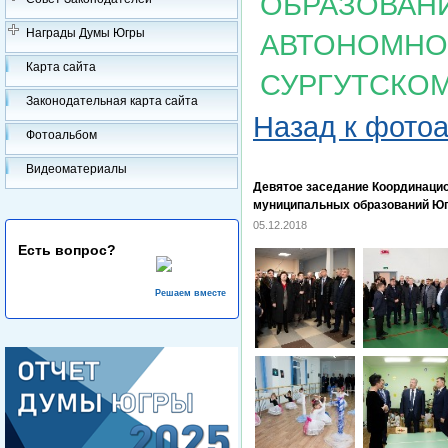
ОБРАЗОВАН
Награды Думы Югры
АВТОНОМНОГ
Карта сайта
СУРГУТСКО
Законодательная карта сайта
Назад к фото
Фотоальбом
Видеоматериалы
Девятое заседание Координацио
муниципальных образований Югр
05.12.2018
Есть вопрос?
Решаем вместе