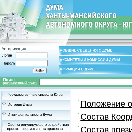
Авторизация
ОБЩИЕ СВЕДЕНИЯ О ДУМЕ
Логин
КОМИТЕТЫ И КОМИССИИ ДУМЫ
Пароль
ФРАКЦИИ В ДУМЕ
Поиск
расширенный поиск
Государственные символы Югры
Положение о
История Думы
Состав Коор
Итоги деятельности Думы
Оценка регулирующего воздействия
Состав през
проектов нормативных правовых