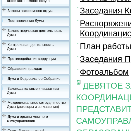
актов автономного округа
Заседания К
Законы автономного округа
Распоряжени
Постановления Думы
Координацио
Законотворческая деятельность
Думы
План работы
Контрольная деятельность
Думы
Заседания П
Противодействие коррупции
Обращения граждан
Фотоальбом
Дума и Федеральное Собрание
ДЕВЯТОЕ 
Законодательные инициативы
Думы
КООРДИНАЦ
Межрегиональное сотрудничество
ПРЕДСТАВИ
Думы (договоры и соглашения)
Дума и органы местного
САМОУПРАВ
самоуправления
Совет Законодателей