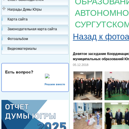
ОБРАЗОВАН
Награды Думы Югры
АВТОНОМНОГ
Карта сайта
СУРГУТСКО
Законодательная карта сайта
Назад к фото
Фотоальбом
Видеоматериалы
Девятое заседание Координацио
муниципальных образований Югр
05.12.2018
Есть вопрос?
Решаем вместе