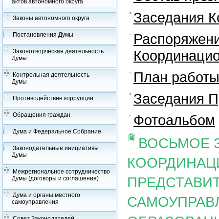
актов автономного округа
Заседания К
Законы автономного округа
Распоряжени
Постановления Думы
Координацио
Законотворческая деятельность
Думы
План работы
Контрольная деятельность
Думы
Заседания П
Противодействие коррупции
Обращения граждан
Фотоальбом
Дума и Федеральное Собрание
ВОСЬМОЕ 
Законодательные инициативы
Думы
КООРДИНАЦ
Межрегиональное сотрудничество
ПРЕДСТАВИ
Думы (договоры и соглашения)
Дума и органы местного
САМОУПРАВ
самоуправления
Совет Законодателей