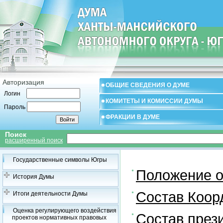
Авторизация
ОБЩИЕ СВЕДЕНИЯ О ДУМЕ
Логин
КОМИТЕТЫ И КОМИССИИ ДУМЫ
Пароль
ФРАКЦИИ В ДУМЕ
Поиск
расширенный поиск
Государственные символы Югры
Положение о
История Думы
Состав Коор
Итоги деятельности Думы
Оценка регулирующего воздействия
Состав през
проектов нормативных правовых