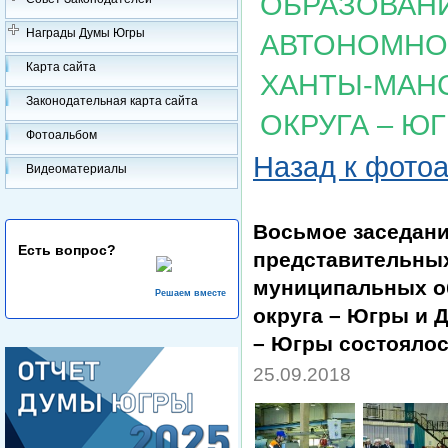
ОБРАЗОВАН
Награды Думы Югры
АВТОНОМНОГ
Карта сайта
ХАНТЫ-МАН
Законодательная карта сайта
ОКРУГА – Ю
Фотоальбом
Назад к фото
Видеоматериалы
Восьмое заседани
Есть вопрос?
представительных
муниципальных о
Решаем вместе
округа – Югры и 
– Югры состоялос
25.09.2018