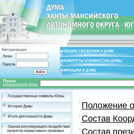
Авторизация
ОБЩИЕ СВЕДЕНИЯ О ДУМЕ
Логин
КОМИТЕТЫ И КОМИССИИ ДУМЫ
Пароль
ФРАКЦИИ В ДУМЕ
Поиск
расширенный поиск
Государственные символы Югры
Положение о
История Думы
Состав Коор
Итоги деятельности Думы
Оценка регулирующего воздействия
Состав през
проектов нормативных правовых