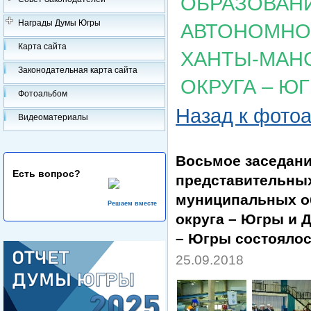
ОБРАЗОВАН
Награды Думы Югры
АВТОНОМНОГ
Карта сайта
ХАНТЫ-МАН
Законодательная карта сайта
ОКРУГА – Ю
Фотоальбом
Назад к фото
Видеоматериалы
Восьмое заседани
Есть вопрос?
представительных
муниципальных о
Решаем вместе
округа – Югры и 
– Югры состоялос
25.09.2018