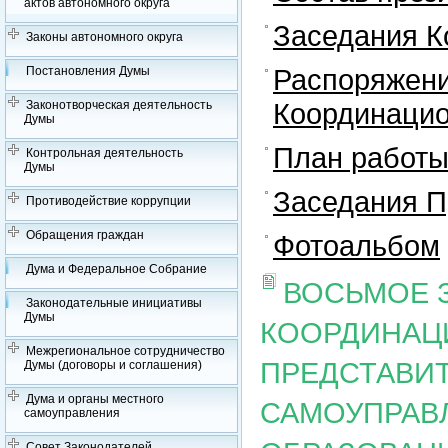
актов автономного округа
Заседания К
Законы автономного округа
Распоряжени
Постановления Думы
Координацио
Законотворческая деятельность
Думы
План работы
Контрольная деятельность
Думы
Заседания П
Противодействие коррупции
Обращения граждан
Фотоальбом
Дума и Федеральное Собрание
ВОСЬМОЕ 
Законодательные инициативы
Думы
КООРДИНАЦ
Межрегиональное сотрудничество
ПРЕДСТАВИ
Думы (договоры и соглашения)
Дума и органы местного
САМОУПРАВ
самоуправления
Совет Законодателей