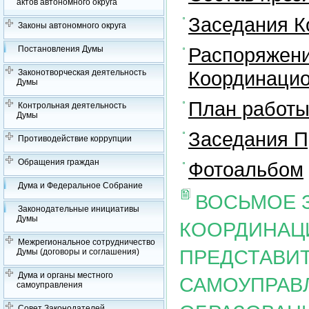
актов автономного округа
Заседания К
Законы автономного округа
Распоряжени
Постановления Думы
Координацио
Законотворческая деятельность
Думы
План работы
Контрольная деятельность
Думы
Заседания П
Противодействие коррупции
Обращения граждан
Фотоальбом
Дума и Федеральное Собрание
ВОСЬМОЕ 
Законодательные инициативы
Думы
КООРДИНАЦ
Межрегиональное сотрудничество
ПРЕДСТАВИ
Думы (договоры и соглашения)
Дума и органы местного
САМОУПРАВ
самоуправления
Совет Законодателей