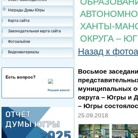
ОБРАЗОВАН
Награды Думы Югры
АВТОНОМНОГ
Карта сайта
ХАНТЫ-МАН
Законодательная карта сайта
ОКРУГА – Ю
Фотоальбом
Назад к фото
Видеоматериалы
Восьмое заседани
Есть вопрос?
представительных
муниципальных о
Решаем вместе
округа – Югры и 
– Югры состоялос
25.09.2018