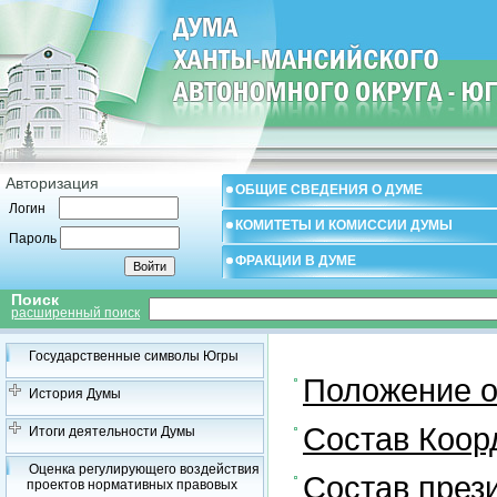
Авторизация
ОБЩИЕ СВЕДЕНИЯ О ДУМЕ
Логин
КОМИТЕТЫ И КОМИССИИ ДУМЫ
Пароль
ФРАКЦИИ В ДУМЕ
Поиск
расширенный поиск
Государственные символы Югры
Положение о
История Думы
Состав Коор
Итоги деятельности Думы
Оценка регулирующего воздействия
Состав през
проектов нормативных правовых