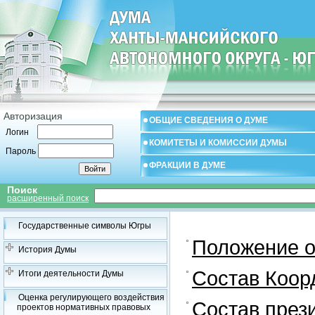
Авторизация
ОБЩИЕ СВЕДЕНИЯ О ДУМЕ
Логин
КОМИТЕТЫ И КОМИССИИ ДУМЫ
Пароль
ФРАКЦИИ В ДУМЕ
Поиск
расширенный поиск
Государственные символы Югры
Положение о
История Думы
Состав Коор
Итоги деятельности Думы
Оценка регулирующего воздействия
Состав през
проектов нормативных правовых