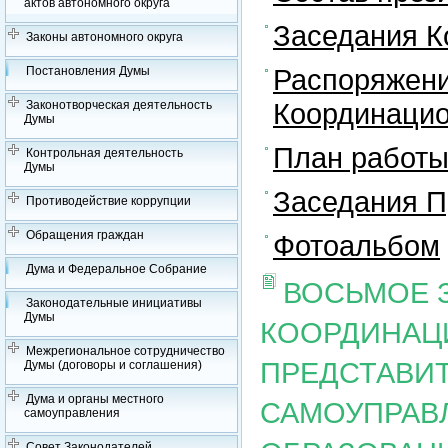
актов автономного округа
Заседания К
Законы автономного округа
Распоряжени
Постановления Думы
Координацио
Законотворческая деятельность
Думы
План работы
Контрольная деятельность
Думы
Заседания П
Противодействие коррупции
Обращения граждан
Фотоальбом
Дума и Федеральное Собрание
ВОСЬМОЕ 
Законодательные инициативы
Думы
КООРДИНАЦ
Межрегиональное сотрудничество
ПРЕДСТАВИ
Думы (договоры и соглашения)
Дума и органы местного
САМОУПРАВ
самоуправления
Совет Законодателей