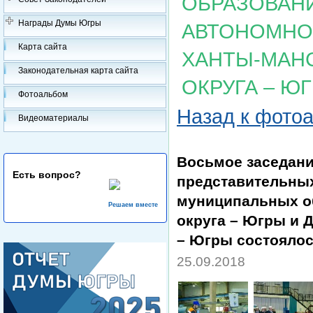
ОБРАЗОВАН
Награды Думы Югры
АВТОНОМНОГ
Карта сайта
ХАНТЫ-МАН
Законодательная карта сайта
ОКРУГА – Ю
Фотоальбом
Назад к фото
Видеоматериалы
Восьмое заседани
Есть вопрос?
представительных
муниципальных о
Решаем вместе
округа – Югры и 
– Югры состоялос
25.09.2018