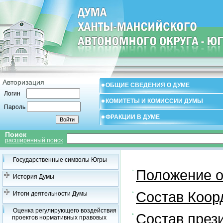
Авторизация
ОБЩИЕ СВЕДЕНИЯ О ДУМЕ
Логин
КОМИТЕТЫ И КОМИССИИ ДУМЫ
Пароль
ФРАКЦИИ В ДУМЕ
Поиск
расширенный поиск
Государственные символы Югры
Положение о
История Думы
Состав Коор
Итоги деятельности Думы
Оценка регулирующего воздействия
Состав през
проектов нормативных правовых