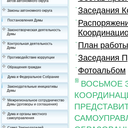
актов автономного округа
Заседания К
Законы автономного округа
Распоряжени
Постановления Думы
Координацио
Законотворческая деятельность
Думы
План работы
Контрольная деятельность
Думы
Заседания П
Противодействие коррупции
Обращения граждан
Фотоальбом
Дума и Федеральное Собрание
ВОСЬМОЕ 
Законодательные инициативы
Думы
КООРДИНАЦ
Межрегиональное сотрудничество
ПРЕДСТАВИ
Думы (договоры и соглашения)
Дума и органы местного
САМОУПРАВ
самоуправления
Совет Законодателей