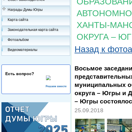
ОБРАЗОВАН
Награды Думы Югры
АВТОНОМНОГ
Карта сайта
ХАНТЫ-МАН
Законодательная карта сайта
ОКРУГА – Ю
Фотоальбом
Назад к фото
Видеоматериалы
Восьмое заседани
Есть вопрос?
представительных
муниципальных о
Решаем вместе
округа – Югры и 
– Югры состоялос
25.09.2018