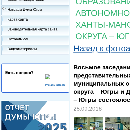
ОБРАЗОВАН
Награды Думы Югры
АВТОНОМНОГ
Карта сайта
ХАНТЫ-МАН
Законодательная карта сайта
ОКРУГА – Ю
Фотоальбом
Назад к фото
Видеоматериалы
Восьмое заседани
Есть вопрос?
представительных
муниципальных о
Решаем вместе
округа – Югры и 
– Югры состоялос
25.09.2018