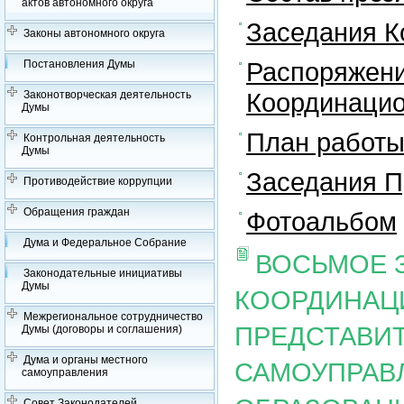
актов автономного округа
Заседания К
Законы автономного округа
Распоряжени
Постановления Думы
Координацио
Законотворческая деятельность
Думы
План работы
Контрольная деятельность
Думы
Заседания П
Противодействие коррупции
Обращения граждан
Фотоальбом
Дума и Федеральное Собрание
ВОСЬМОЕ 
Законодательные инициативы
Думы
КООРДИНАЦ
Межрегиональное сотрудничество
ПРЕДСТАВИ
Думы (договоры и соглашения)
Дума и органы местного
САМОУПРАВ
самоуправления
Совет Законодателей