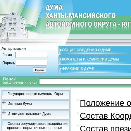
Авторизация
ОБЩИЕ СВЕДЕНИЯ О ДУМЕ
Логин
КОМИТЕТЫ И КОМИССИИ ДУМЫ
Пароль
ФРАКЦИИ В ДУМЕ
Поиск
расширенный поиск
Государственные символы Югры
Положение о
История Думы
Состав Коор
Итоги деятельности Думы
Оценка регулирующего воздействия
Состав през
проектов нормативных правовых