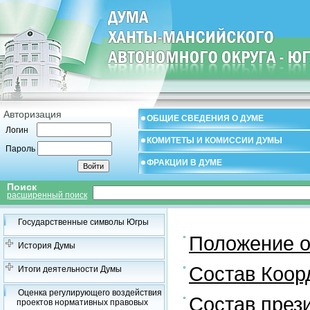
Авторизация
ОБЩИЕ СВЕДЕНИЯ О ДУМЕ
Логин
КОМИТЕТЫ И КОМИССИИ ДУМЫ
Пароль
ФРАКЦИИ В ДУМЕ
Поиск
расширенный поиск
Государственные символы Югры
Положение о
История Думы
Состав Коор
Итоги деятельности Думы
Оценка регулирующего воздействия
Состав през
проектов нормативных правовых