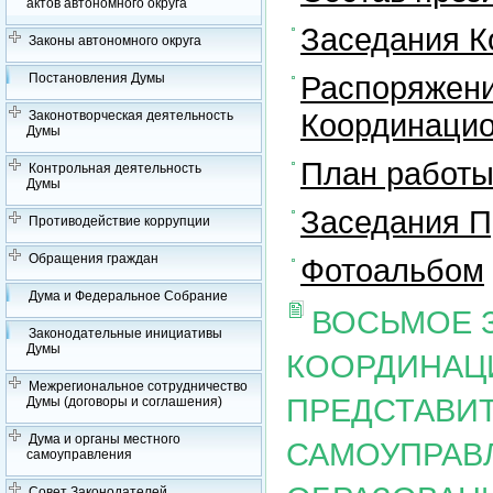
актов автономного округа
Заседания К
Законы автономного округа
Распоряжени
Постановления Думы
Координацио
Законотворческая деятельность
Думы
План работы
Контрольная деятельность
Думы
Заседания П
Противодействие коррупции
Обращения граждан
Фотоальбом
Дума и Федеральное Собрание
ВОСЬМОЕ 
Законодательные инициативы
Думы
КООРДИНАЦ
Межрегиональное сотрудничество
ПРЕДСТАВИ
Думы (договоры и соглашения)
Дума и органы местного
САМОУПРАВ
самоуправления
Совет Законодателей