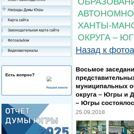
ОБРАЗОВАН
Награды Думы Югры
АВТОНОМНОГ
Карта сайта
ХАНТЫ-МАН
Законодательная карта сайта
ОКРУГА – Ю
Фотоальбом
Назад к фото
Видеоматериалы
Восьмое заседани
Есть вопрос?
представительных
муниципальных о
Решаем вместе
округа – Югры и 
– Югры состоялос
25.09.2018