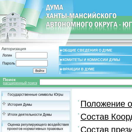
Авторизация
ОБЩИЕ СВЕДЕНИЯ О ДУМЕ
Логин
КОМИТЕТЫ И КОМИССИИ ДУМЫ
Пароль
ФРАКЦИИ В ДУМЕ
Поиск
расширенный поиск
Государственные символы Югры
Положение о
История Думы
Состав Коор
Итоги деятельности Думы
Оценка регулирующего воздействия
Состав през
проектов нормативных правовых