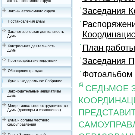
актов автономного округа
Заседания К
Законы автономного округа
Распоряжени
Постановления Думы
Координацио
Законотворческая деятельность
Думы
План работы
Контрольная деятельность
Думы
Заседания П
Противодействие коррупции
Обращения граждан
Фотоальбом
Дума и Федеральное Собрание
СЕДЬМОЕ 
Законодательные инициативы
Думы
КООРДИНАЦ
Межрегиональное сотрудничество
ПРЕДСТАВИ
Думы (договоры и соглашения)
Дума и органы местного
САМОУПРАВ
самоуправления
Совет Законодателей