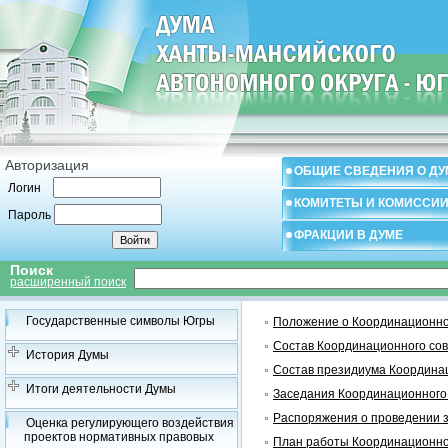
Авторизация
ОБЩИЕ СВЕДЕНИЯ О ДУ
Логин
КОМИТЕТЫ И КОМИССИ
Пароль
ФРАКЦИИ В ДУМЕ
Поиск
расширенный поиск
Государственные символы Югры
Положение о Координационно
Состав Координационного со
История Думы
Состав президиума Координа
Итоги деятельности Думы
Заседания Координационного
Распоряжения о проведении 
Оценка регулирующего воздействия
проектов нормативных правовых
План работы Координационно