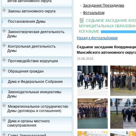
актов автономного округа
Заседания Президиума
Законы автономного округа
Фотоальбом
СЕДЬМОЕ ЗАСЕДАНИЕ КО
Постановления Думы
МУНИЦИПАЛЬНЫХ ОБРАЗОВАНИ
КОГАЛЫМЕ
Законотворческая деятельность
Думы
Назад к фотоальбомам
Контрольная деятельность
Седьмое заседание Координаци
Думы
Мансийского автономного округ
15.06.2018
Противодействие коррупции
Обращения граждан
Дума и Федеральное Собрание
Законодательные инициативы
Думы
Межрегиональное сотрудничество
Думы (договоры и соглашения)
Дума и органы местного
самоуправления
Совет Законодателей