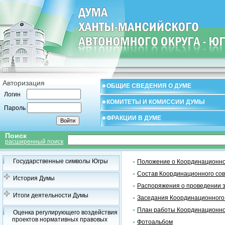
Авторизация
ОБЩИЕ СВЕДЕНИЯ О ДУМЕ
Логин
КОМИТЕТЫ И КОМИССИИ ДУМЫ
Пароль
ФРАКЦИИ В ДУМЕ
Поиск
расширенный поиск
Государственные символы Югры
Положение о Координационно
Состав Координационного со
История Думы
Распоряжения о проведении 
Итоги деятельности Думы
Заседания Координационного
План работы Координационно
Оценка регулирующего воздействия
проектов нормативных правовых
Фотоальбом