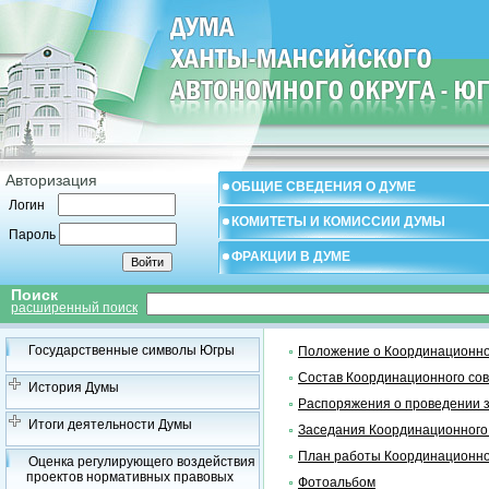
Авторизация
ОБЩИЕ СВЕДЕНИЯ О ДУМЕ
Логин
КОМИТЕТЫ И КОМИССИИ ДУМЫ
Пароль
ФРАКЦИИ В ДУМЕ
Поиск
расширенный поиск
Государственные символы Югры
Положение о Координационно
Состав Координационного со
История Думы
Распоряжения о проведении 
Итоги деятельности Думы
Заседания Координационного
План работы Координационно
Оценка регулирующего воздействия
проектов нормативных правовых
Фотоальбом