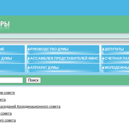
МЕ
РУКОВОДСТВО ДУМЫ
ДЕПУТАТЫ
И ДУМЫ
АССАМБЛЕЯ ПРЕДСТАВИТЕЛЕЙ КМНС
СЧЕТНАЯ ПА
АППАРАТ ДУМЫ
МОЛОДЕЖНЫ
м совете
вета
заседаний Координационного совета
 cовета
го совета