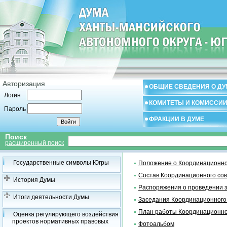
Авторизация
ОБЩИЕ СВЕДЕНИЯ О ДУ
Логин
КОМИТЕТЫ И КОМИССИ
Пароль
ФРАКЦИИ В ДУМЕ
Поиск
расширенный поиск
Государственные символы Югры
Положение о Координационно
Состав Координационного со
История Думы
Распоряжения о проведении 
Итоги деятельности Думы
Заседания Координационного
План работы Координационно
Оценка регулирующего воздействия
проектов нормативных правовых
Фотоальбом