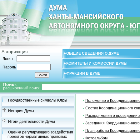
Авторизация
ОБЩИЕ СВЕДЕНИЯ О ДУМЕ
Логин
КОМИТЕТЫ И КОМИССИИ ДУМЫ
Пароль
ФРАКЦИИ В ДУМЕ
Поиск
расширенный поиск
Государственные символы Югры
Положение о Координационно
Состав Координационного со
История Думы
Распоряжения о проведении 
Итоги деятельности Думы
Заседания Координационного
План работы Координационно
Оценка регулирующего воздействия
проектов нормативных правовых
Фотоальбом