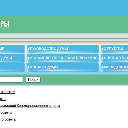
МЕ
РУКОВОДСТВО ДУМЫ
ДЕПУТАТЫ
И ДУМЫ
АССАМБЛЕЯ ПРЕДСТАВИТЕЛЕЙ КМНС
СЧЕТНАЯ ПА
АППАРАТ ДУМЫ
МОЛОДЕЖНЫ
м совете
вета
заседаний Координационного совета
 cовета
го совета