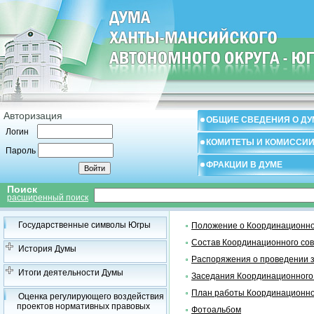
Авторизация
ОБЩИЕ СВЕДЕНИЯ О ДУ
Логин
КОМИТЕТЫ И КОМИССИ
Пароль
ФРАКЦИИ В ДУМЕ
Поиск
расширенный поиск
Государственные символы Югры
Положение о Координационно
Состав Координационного со
История Думы
Распоряжения о проведении 
Итоги деятельности Думы
Заседания Координационного
План работы Координационно
Оценка регулирующего воздействия
проектов нормативных правовых
Фотоальбом