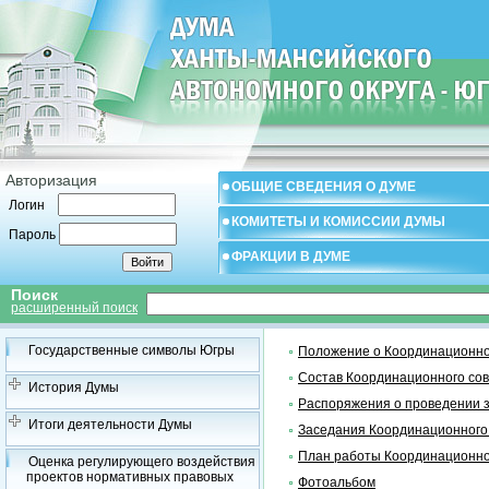
Авторизация
ОБЩИЕ СВЕДЕНИЯ О ДУМЕ
Логин
КОМИТЕТЫ И КОМИССИИ ДУМЫ
Пароль
ФРАКЦИИ В ДУМЕ
Поиск
расширенный поиск
Государственные символы Югры
Положение о Координационно
Состав Координационного со
История Думы
Распоряжения о проведении 
Итоги деятельности Думы
Заседания Координационного
План работы Координационно
Оценка регулирующего воздействия
проектов нормативных правовых
Фотоальбом