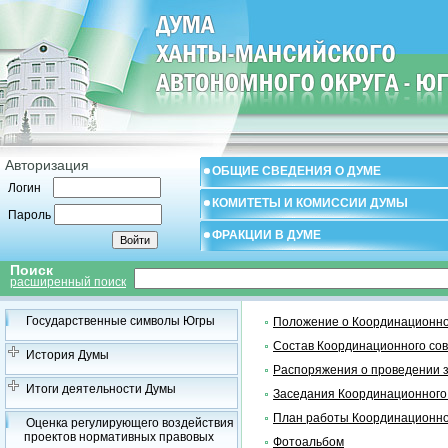
Авторизация
ОБЩИЕ СВЕДЕНИЯ О ДУМЕ
Логин
КОМИТЕТЫ И КОМИССИИ ДУМЫ
Пароль
ФРАКЦИИ В ДУМЕ
Поиск
расширенный поиск
Государственные символы Югры
Положение о Координационно
Состав Координационного со
История Думы
Распоряжения о проведении 
Итоги деятельности Думы
Заседания Координационного
План работы Координационно
Оценка регулирующего воздействия
проектов нормативных правовых
Фотоальбом