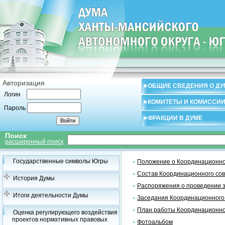
Авторизация
ОБЩИЕ СВЕДЕНИЯ О ДУ
Логин
КОМИТЕТЫ И КОМИССИ
Пароль
ФРАКЦИИ В ДУМЕ
Поиск
расширенный поиск
Государственные символы Югры
Положение о Координационно
Состав Координационного со
История Думы
Распоряжения о проведении 
Итоги деятельности Думы
Заседания Координационного
План работы Координационно
Оценка регулирующего воздействия
проектов нормативных правовых
Фотоальбом