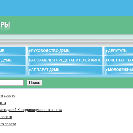
МЕ
РУКОВОДСТВО ДУМЫ
ДЕПУТАТЫ
И ДУМЫ
АССАМБЛЕЯ ПРЕДСТАВИТЕЛЕЙ КМНС
СЧЕТНАЯ ПА
АППАРАТ ДУМЫ
МОЛОДЕЖНЫ
м совете
вета
заседаний Координационного совета
 cовета
го совета