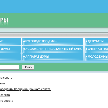
МЕ
РУКОВОДСТВО ДУМЫ
ДЕПУТАТЫ
И ДУМЫ
АССАМБЛЕЯ ПРЕДСТАВИТЕЛЕЙ КМНС
СЧЕТНАЯ ПА
АППАРАТ ДУМЫ
МОЛОДЕЖНЫ
м совете
вета
заседаний Координационного совета
 cовета
го совета