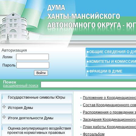
Авторизация
ОБЩИЕ СВЕДЕНИЯ О ДУ
Логин
КОМИТЕТЫ И КОМИССИ
Пароль
ФРАКЦИИ В ДУМЕ
Поиск
расширенный поиск
Государственные символы Югры
Положение о Координационно
Состав Координационного со
История Думы
Распоряжения о проведении 
Итоги деятельности Думы
Заседания Координационного
План работы Координационно
Оценка регулирующего воздействия
проектов нормативных правовых
Фотоальбом