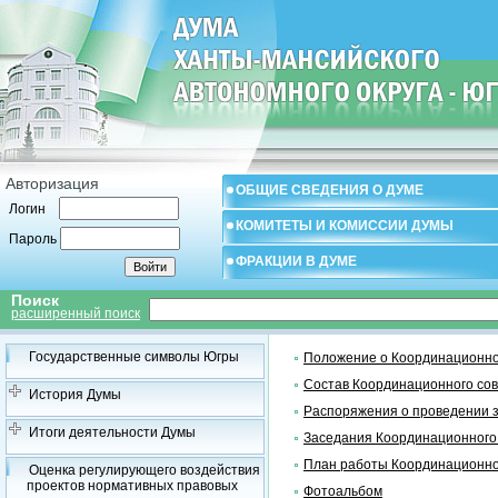
Авторизация
ОБЩИЕ СВЕДЕНИЯ О ДУМЕ
Логин
КОМИТЕТЫ И КОМИССИИ ДУМЫ
Пароль
ФРАКЦИИ В ДУМЕ
Поиск
расширенный поиск
Государственные символы Югры
Положение о Координационно
Состав Координационного со
История Думы
Распоряжения о проведении 
Итоги деятельности Думы
Заседания Координационного
План работы Координационно
Оценка регулирующего воздействия
проектов нормативных правовых
Фотоальбом