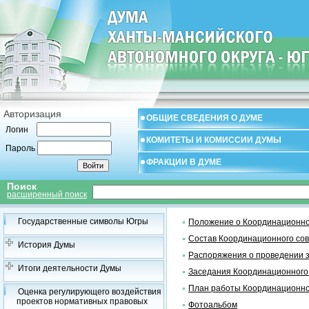
Авторизация
ОБЩИЕ СВЕДЕНИЯ О ДУМЕ
Логин
КОМИТЕТЫ И КОМИССИИ ДУМЫ
Пароль
ФРАКЦИИ В ДУМЕ
Поиск
расширенный поиск
Государственные символы Югры
Положение о Координационно
Состав Координационного со
История Думы
Распоряжения о проведении 
Итоги деятельности Думы
Заседания Координационного
План работы Координационно
Оценка регулирующего воздействия
проектов нормативных правовых
Фотоальбом