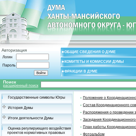
Авторизация
ОБЩИЕ СВЕДЕНИЯ О ДУМЕ
Логин
КОМИТЕТЫ И КОМИССИИ ДУМЫ
Пароль
ФРАКЦИИ В ДУМЕ
Поиск
расширенный поиск
Государственные символы Югры
Положение о Координационно
Состав Координационного со
История Думы
Распоряжения о проведении 
Итоги деятельности Думы
Заседания Координационного
План работы Координационно
Оценка регулирующего воздействия
проектов нормативных правовых
Фотоальбом