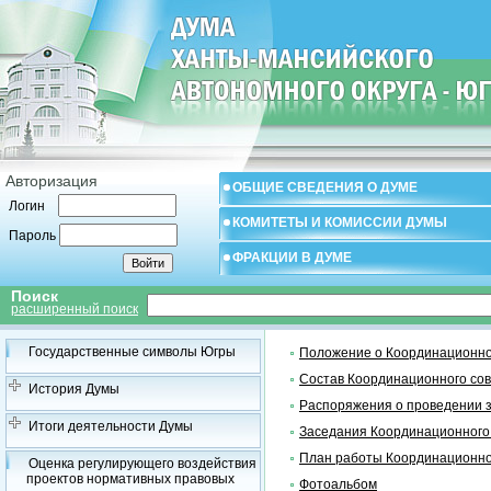
Авторизация
ОБЩИЕ СВЕДЕНИЯ О ДУМЕ
Логин
КОМИТЕТЫ И КОМИССИИ ДУМЫ
Пароль
ФРАКЦИИ В ДУМЕ
Поиск
расширенный поиск
Государственные символы Югры
Положение о Координационно
Состав Координационного со
История Думы
Распоряжения о проведении 
Итоги деятельности Думы
Заседания Координационного
План работы Координационно
Оценка регулирующего воздействия
проектов нормативных правовых
Фотоальбом