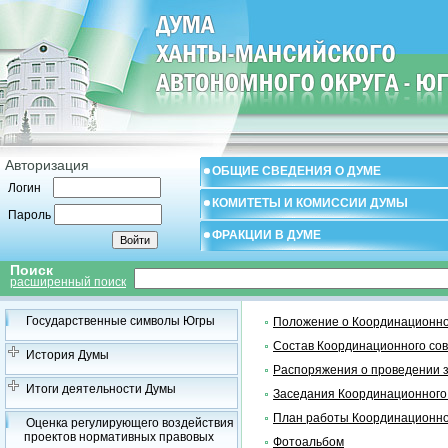
Авторизация
ОБЩИЕ СВЕДЕНИЯ О ДУМЕ
Логин
КОМИТЕТЫ И КОМИССИИ ДУМЫ
Пароль
ФРАКЦИИ В ДУМЕ
Поиск
расширенный поиск
Государственные символы Югры
Положение о Координационно
Состав Координационного со
История Думы
Распоряжения о проведении 
Итоги деятельности Думы
Заседания Координационного
План работы Координационно
Оценка регулирующего воздействия
проектов нормативных правовых
Фотоальбом