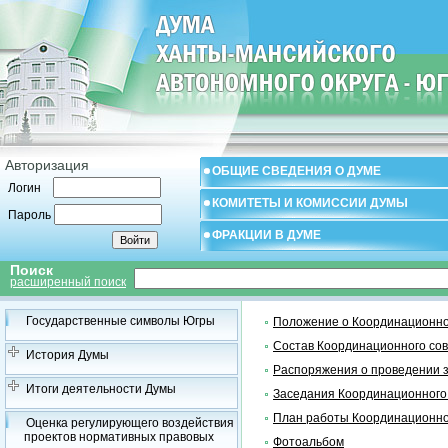
Авторизация
ОБЩИЕ СВЕДЕНИЯ О ДУМЕ
Логин
КОМИТЕТЫ И КОМИССИИ ДУМЫ
Пароль
ФРАКЦИИ В ДУМЕ
Поиск
расширенный поиск
Государственные символы Югры
Положение о Координационно
Состав Координационного со
История Думы
Распоряжения о проведении 
Итоги деятельности Думы
Заседания Координационного
План работы Координационно
Оценка регулирующего воздействия
проектов нормативных правовых
Фотоальбом