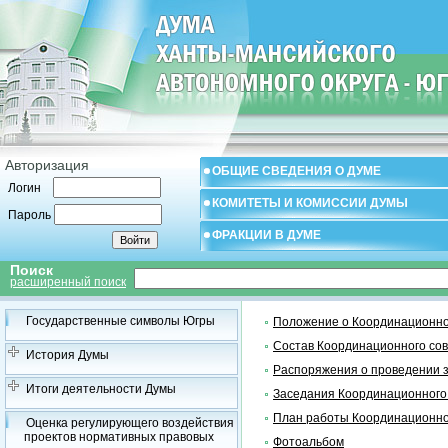
Авторизация
ОБЩИЕ СВЕДЕНИЯ О ДУМЕ
Логин
КОМИТЕТЫ И КОМИССИИ ДУМЫ
Пароль
ФРАКЦИИ В ДУМЕ
Поиск
расширенный поиск
Государственные символы Югры
Положение о Координационно
Состав Координационного со
История Думы
Распоряжения о проведении 
Итоги деятельности Думы
Заседания Координационного
План работы Координационно
Оценка регулирующего воздействия
проектов нормативных правовых
Фотоальбом