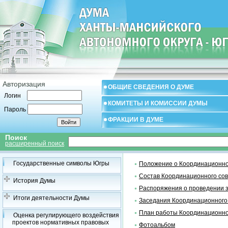
Авторизация
ОБЩИЕ СВЕДЕНИЯ О ДУМЕ
Логин
КОМИТЕТЫ И КОМИССИИ ДУМЫ
Пароль
ФРАКЦИИ В ДУМЕ
Поиск
расширенный поиск
Государственные символы Югры
Положение о Координационно
Состав Координационного со
История Думы
Распоряжения о проведении 
Итоги деятельности Думы
Заседания Координационного
План работы Координационно
Оценка регулирующего воздействия
проектов нормативных правовых
Фотоальбом