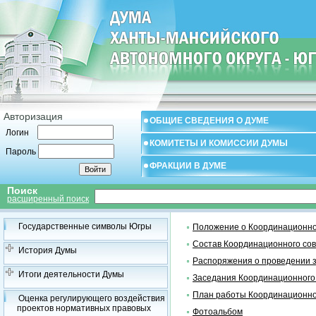
Авторизация
ОБЩИЕ СВЕДЕНИЯ О ДУМЕ
Логин
КОМИТЕТЫ И КОМИССИИ ДУМЫ
Пароль
ФРАКЦИИ В ДУМЕ
Поиск
расширенный поиск
Государственные символы Югры
Положение о Координационно
Состав Координационного со
История Думы
Распоряжения о проведении 
Итоги деятельности Думы
Заседания Координационного
План работы Координационно
Оценка регулирующего воздействия
проектов нормативных правовых
Фотоальбом