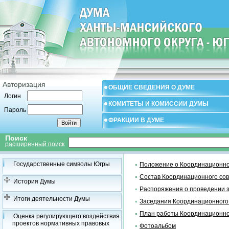
Авторизация
ОБЩИЕ СВЕДЕНИЯ О ДУМЕ
Логин
КОМИТЕТЫ И КОМИССИИ ДУМЫ
Пароль
ФРАКЦИИ В ДУМЕ
Поиск
расширенный поиск
Государственные символы Югры
Положение о Координационно
Состав Координационного со
История Думы
Распоряжения о проведении 
Итоги деятельности Думы
Заседания Координационного
План работы Координационно
Оценка регулирующего воздействия
проектов нормативных правовых
Фотоальбом