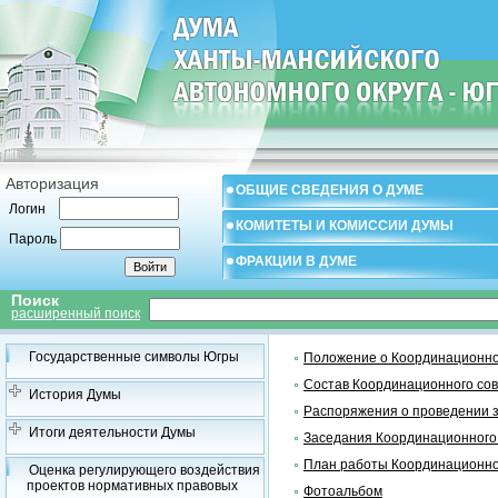
Авторизация
ОБЩИЕ СВЕДЕНИЯ О ДУМЕ
Логин
КОМИТЕТЫ И КОМИССИИ ДУМЫ
Пароль
ФРАКЦИИ В ДУМЕ
Поиск
расширенный поиск
Государственные символы Югры
Положение о Координационно
Состав Координационного со
История Думы
Распоряжения о проведении 
Итоги деятельности Думы
Заседания Координационного
План работы Координационно
Оценка регулирующего воздействия
проектов нормативных правовых
Фотоальбом