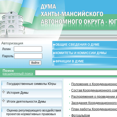
Авторизация
ОБЩИЕ СВЕДЕНИЯ О ДУМЕ
Логин
КОМИТЕТЫ И КОМИССИИ ДУМЫ
Пароль
ФРАКЦИИ В ДУМЕ
Поиск
расширенный поиск
Государственные символы Югры
Положение о Координационно
Состав Координационного со
История Думы
Распоряжения о проведении 
Итоги деятельности Думы
Заседания Координационного
План работы Координационно
Оценка регулирующего воздействия
проектов нормативных правовых
Фотоальбом