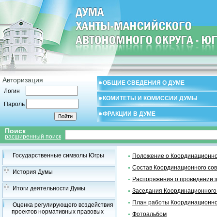
Авторизация
ОБЩИЕ СВЕДЕНИЯ О ДУМЕ
Логин
КОМИТЕТЫ И КОМИССИИ ДУМЫ
Пароль
ФРАКЦИИ В ДУМЕ
Поиск
расширенный поиск
Государственные символы Югры
Положение о Координационно
Состав Координационного со
История Думы
Распоряжения о проведении 
Итоги деятельности Думы
Заседания Координационного
План работы Координационно
Оценка регулирующего воздействия
проектов нормативных правовых
Фотоальбом