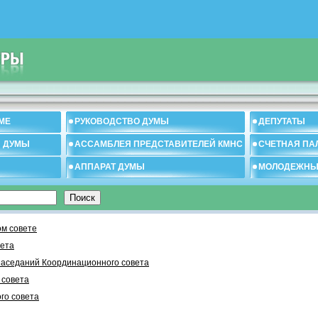
МЕ
РУКОВОДСТВО ДУМЫ
ДЕПУТАТЫ
И ДУМЫ
АССАМБЛЕЯ ПРЕДСТАВИТЕЛЕЙ КМНС
СЧЕТНАЯ ПА
АППАРАТ ДУМЫ
МОЛОДЕЖНЫ
м совете
вета
заседаний Координационного совета
 cовета
го совета