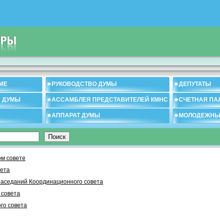
МЕ
РУКОВОДСТВО ДУМЫ
ДЕПУТАТЫ
И ДУМЫ
АССАМБЛЕЯ ПРЕДСТАВИТЕЛЕЙ КМНС
СЧЕТНАЯ ПА
АППАРАТ ДУМЫ
МОЛОДЕЖНЫ
м совете
вета
заседаний Координационного совета
 cовета
го совета