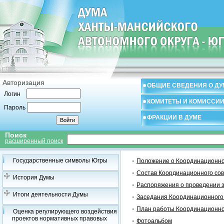
Авторизация
ОБЩИЕ СВЕДЕНИЯ О ДУ
Логин
КОМИТЕТЫ И КОМИССИ
Пароль
ФРАКЦИИ В ДУМЕ
Поиск
расширенный поиск
Государственные символы Югры
Положение о Координационно
Состав Координационного со
История Думы
Распоряжения о проведении 
Итоги деятельности Думы
Заседания Координационного
План работы Координационно
Оценка регулирующего воздействия
проектов нормативных правовых
Фотоальбом