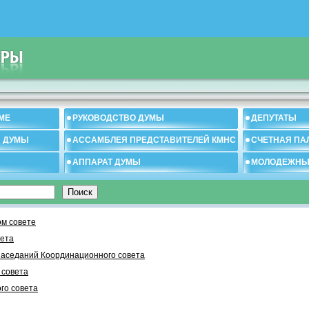
МЕ
РУКОВОДСТВО ДУМЫ
ДЕПУТАТЫ
И ДУМЫ
АССАМБЛЕЯ ПРЕДСТАВИТЕЛЕЙ КМНС
СЧЕТНАЯ ПА
АППАРАТ ДУМЫ
МОЛОДЕЖНЫ
м совете
вета
заседаний Координационного совета
 cовета
го совета