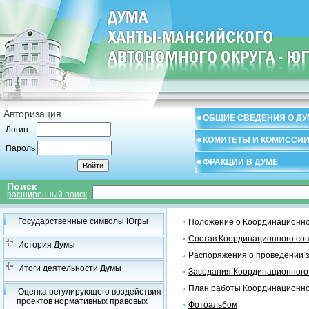
Авторизация
ОБЩИЕ СВЕДЕНИЯ О ДУ
Логин
КОМИТЕТЫ И КОМИССИ
Пароль
ФРАКЦИИ В ДУМЕ
Поиск
расширенный поиск
Государственные символы Югры
Положение о Координационно
Состав Координационного со
История Думы
Распоряжения о проведении 
Итоги деятельности Думы
Заседания Координационного
План работы Координационно
Оценка регулирующего воздействия
проектов нормативных правовых
Фотоальбом