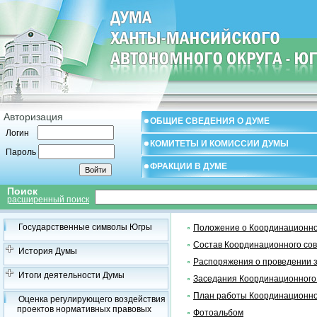
Авторизация
ОБЩИЕ СВЕДЕНИЯ О ДУМЕ
Логин
КОМИТЕТЫ И КОМИССИИ ДУМЫ
Пароль
ФРАКЦИИ В ДУМЕ
Поиск
расширенный поиск
Государственные символы Югры
Положение о Координационно
Состав Координационного со
История Думы
Распоряжения о проведении 
Итоги деятельности Думы
Заседания Координационного
План работы Координационно
Оценка регулирующего воздействия
проектов нормативных правовых
Фотоальбом