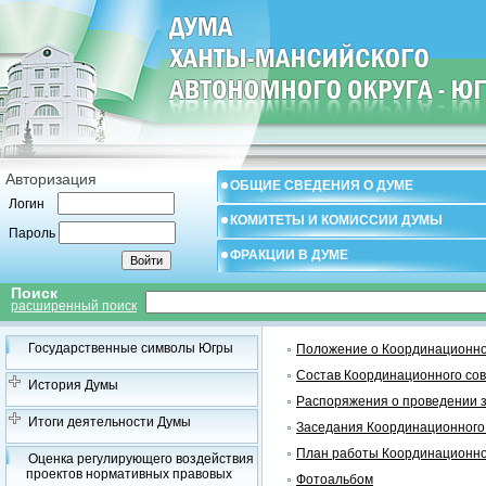
Авторизация
ОБЩИЕ СВЕДЕНИЯ О ДУМЕ
Логин
КОМИТЕТЫ И КОМИССИИ ДУМЫ
Пароль
ФРАКЦИИ В ДУМЕ
Поиск
расширенный поиск
Государственные символы Югры
Положение о Координационно
Состав Координационного со
История Думы
Распоряжения о проведении 
Итоги деятельности Думы
Заседания Координационного
План работы Координационно
Оценка регулирующего воздействия
проектов нормативных правовых
Фотоальбом