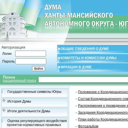
Авторизация
ОБЩИЕ СВЕДЕНИЯ О ДУМЕ
Логин
КОМИТЕТЫ И КОМИССИИ ДУМЫ
Пароль
ФРАКЦИИ В ДУМЕ
Поиск
расширенный поиск
Государственные символы Югры
Положение о Координационно
Состав Координационного со
История Думы
Распоряжения о проведении 
Итоги деятельности Думы
Заседания Координационного
План работы Координационно
Оценка регулирующего воздействия
проектов нормативных правовых
Фотоальбом