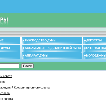
МЕ
РУКОВОДСТВО ДУМЫ
ДЕПУТАТЫ
И ДУМЫ
АССАМБЛЕЯ ПРЕДСТАВИТЕЛЕЙ КМНС
СЧЕТНАЯ ПА
АППАРАТ ДУМЫ
МОЛОДЕЖНЫ
м совете
вета
заседаний Координационного совета
 cовета
го совета