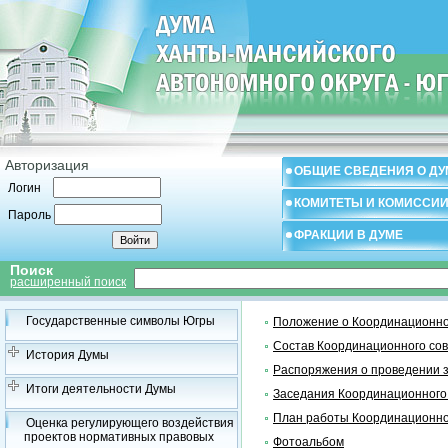
Авторизация
ОБЩИЕ СВЕДЕНИЯ О ДУ
Логин
КОМИТЕТЫ И КОМИССИ
Пароль
ФРАКЦИИ В ДУМЕ
Поиск
расширенный поиск
Государственные символы Югры
Положение о Координационно
Состав Координационного со
История Думы
Распоряжения о проведении 
Итоги деятельности Думы
Заседания Координационного
План работы Координационно
Оценка регулирующего воздействия
проектов нормативных правовых
Фотоальбом