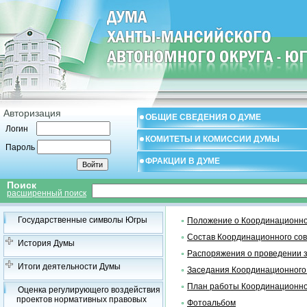
Авторизация
ОБЩИЕ СВЕДЕНИЯ О ДУМЕ
Логин
КОМИТЕТЫ И КОМИССИИ ДУМЫ
Пароль
ФРАКЦИИ В ДУМЕ
Поиск
расширенный поиск
Государственные символы Югры
Положение о Координационно
Состав Координационного со
История Думы
Распоряжения о проведении 
Итоги деятельности Думы
Заседания Координационного
План работы Координационно
Оценка регулирующего воздействия
проектов нормативных правовых
Фотоальбом