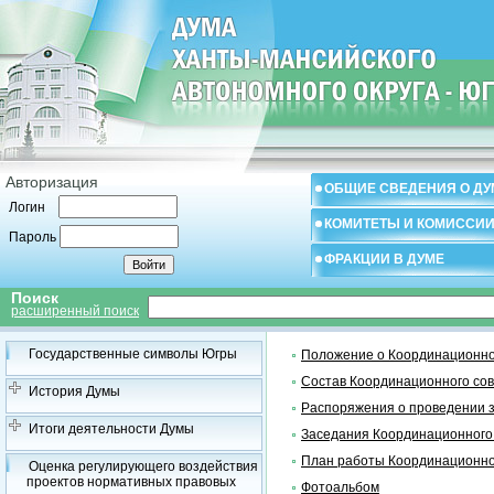
Авторизация
ОБЩИЕ СВЕДЕНИЯ О ДУ
Логин
КОМИТЕТЫ И КОМИССИ
Пароль
ФРАКЦИИ В ДУМЕ
Поиск
расширенный поиск
Государственные символы Югры
Положение о Координационно
Состав Координационного со
История Думы
Распоряжения о проведении 
Итоги деятельности Думы
Заседания Координационного
План работы Координационно
Оценка регулирующего воздействия
проектов нормативных правовых
Фотоальбом