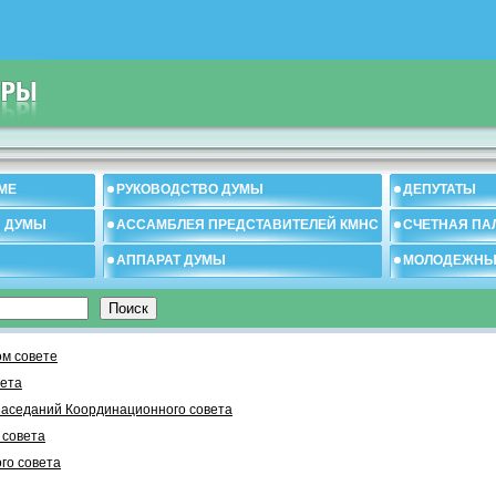
МЕ
РУКОВОДСТВО ДУМЫ
ДЕПУТАТЫ
И ДУМЫ
АССАМБЛЕЯ ПРЕДСТАВИТЕЛЕЙ КМНС
СЧЕТНАЯ ПА
АППАРАТ ДУМЫ
МОЛОДЕЖНЫ
м совете
вета
заседаний Координационного совета
 cовета
го совета